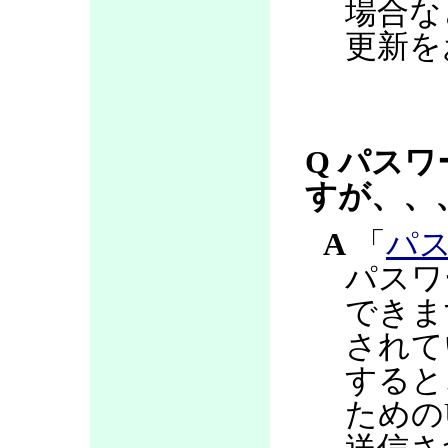
場合な
更新を
Q パス
すが、、
A
「
パ
パスワ
できま
されて
すると
ための