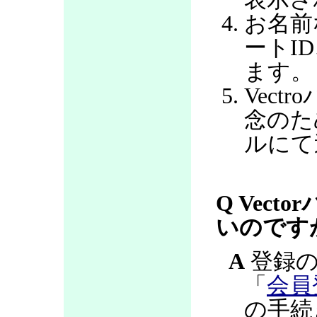
お名前
ートI
ます。
Vec
念のた
ルにて
Q Vec
いのです
A
登録の
「
会員
の手続