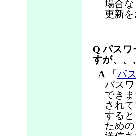
場合な
更新を
Q パス
すが、、
A
「
パ
パスワ
できま
されて
すると
ための