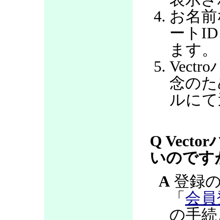
お名前
ートI
ます。
Vec
念のた
ルにて
Q Vec
いのです
A
登録の
「
会員
の手続