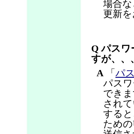
場合な
更新を
Q パス
すが、、
A
「
パ
パスワ
できま
されて
すると
ための