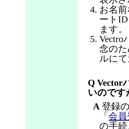
お名前
ートI
ます。
Vec
念のた
ルにて
Q Vec
いのです
A
登録の
「
会員
の手続