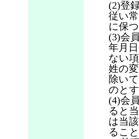
(2)
従い常
に保つ
(3)
年月日
ない項
姓の変
除いて
のと
(4)
ると当
は当該
るこ