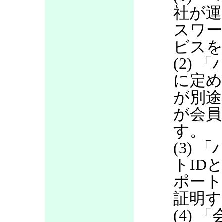
社が運
スワ
ビス
(2)
に定め
が別途
が会員
す。
(3)
トID
ポート
証明す
(4)