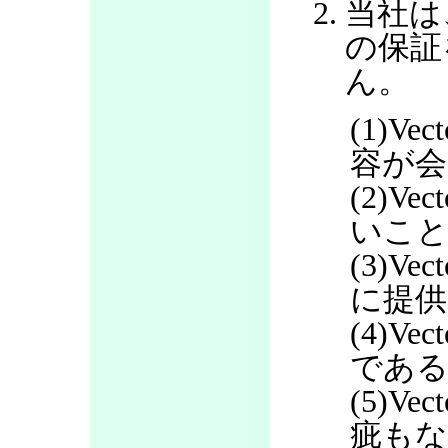
当社は
の保証
ん。
(1)V
容が会
(2)V
いこ
(3)V
に提
(4)V
であ
(5)V
疵も