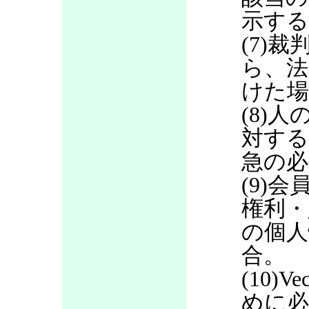
示する
(7)
ら、法
けた場
(8)
対する
急の必
(9)
権利・
の個人
合。
(10)
めに必