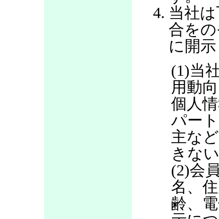
当社は
合をの
に開示
(1)当
用動向
個人情
パート
主など
きない
(2)
名、住
齢、電