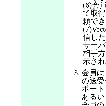
(6)会
て取得
頼で
(7)V
信した
サー
相手方
示さ
会員は
の送受
ポート
あるい
会員の