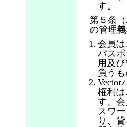
す。
第５条（
の管理義
会員は
パスポ
用及び
負うも
Vec
権利は
す。会
スワー
り、貸