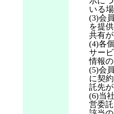
示につ
いる場
(3)
を提供
共有が
(4)
サービ
情報の
(5)
に契約
託先が
(6)当
営委託
該当の