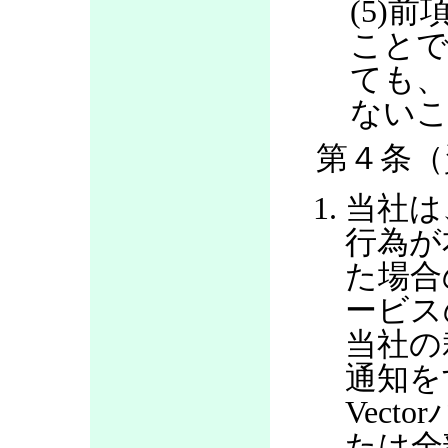
(5)
ことで
ても、
ない
第４条（
当社は
行為が
た場合
ービス
当社の
通知を
Vec
たは全