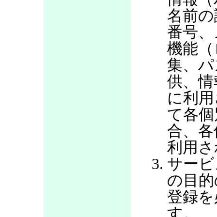
名前の
番号、
機能（
集、パ
供、情
に利用
て各個
合、各
利用さ
サービ
の目的
登録を
す。