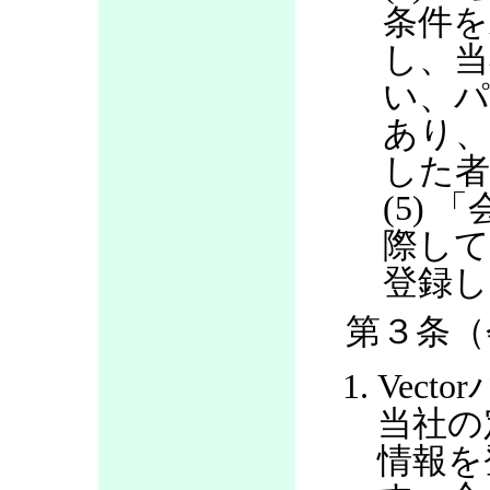
条件を
し、当
い、パ
あり
した
(5)
際して
登録し
第３条（
Vec
当社の
情報を