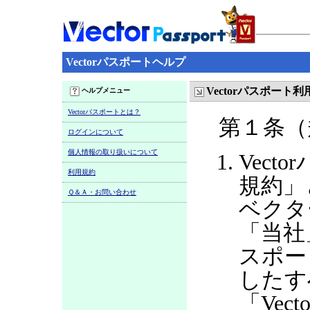
Vectorパスポートヘルプ
Vectorパスポート
ヘルプメニュー
Vectorパスポートとは？
第１条（
ログインについて
個人情報の取り扱いについて
Vect
利用規約
規約」
Ｑ＆Ａ・お問い合わせ
ベクタ
「当社
スポー
したす
「Ve