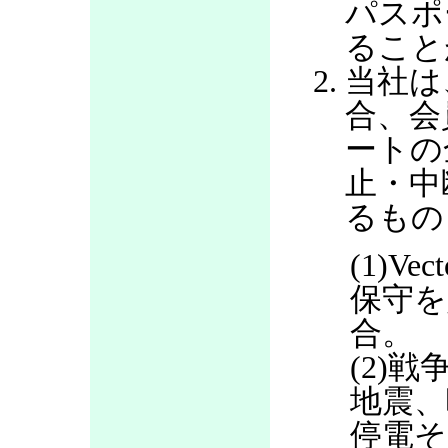
パスポ
ること
当社は
合、会
ートの
止・中
るもの
(1)V
保守を
合。
(2)
地震、
停電そ