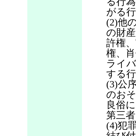
る行為
がる行
(2)
の財産
許権、
権、肖
ライバ
する行
(3)
のお
良俗に
第三者
(4)
結び