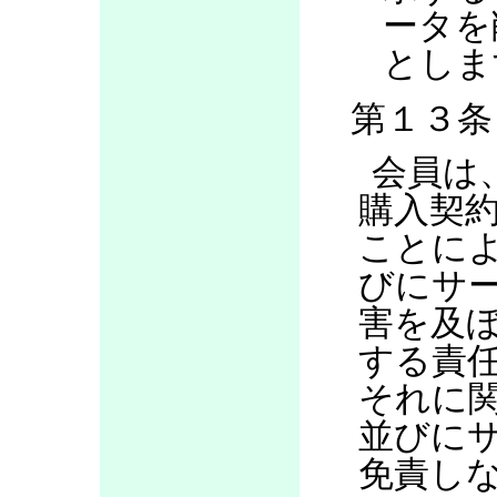
ータを
としま
第１３条
会員は
購入契
ことに
びにサ
害を及
する責
それに
並びに
免責し