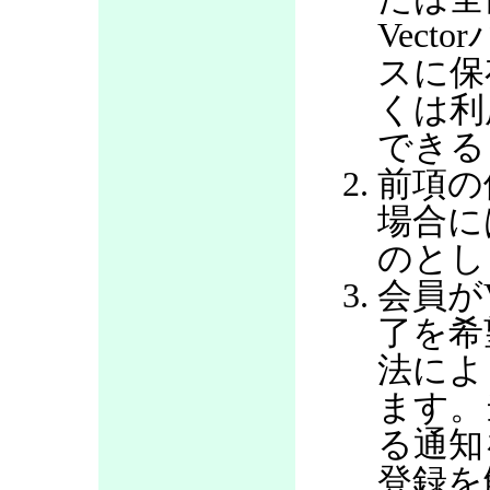
Vec
スに保
くは利
できる
前項の
場合に
のとし
会員が
了を希
法によ
ます。
る通知
登録を