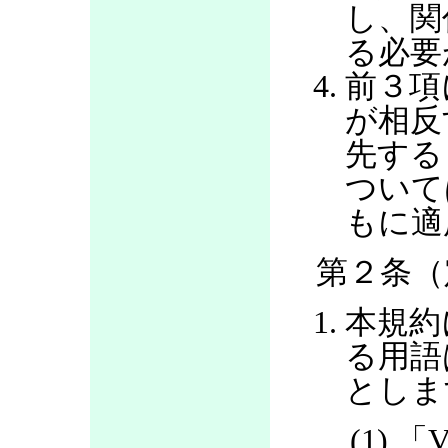
し、関
る必要
前３項
が相反
先する
ついて
もに適
第２条（
本規約
る用語
としま
(1) 