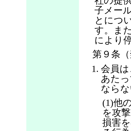
社の提
子メー
とにつ
す。ま
により
第９条（
会員は
あたっ
ならな
(1)
を攻撃
損害を