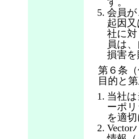
す。
会員が
起因又
社に対
員は、
損害を
第６条（
目的と第
当社は
ーポリ
を適切
Vec
情報（