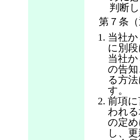
判断し
第７条（
当社か
に別段
当社か
の告知
る方法
す。
前項に
われる
の定め
し、更