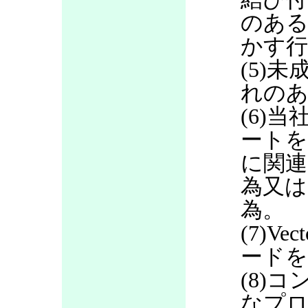
のある
かす行
(5)
れのあ
(6)当
ートを
に関連
為又は
為。
(7)V
ードを
(8)
なプロ