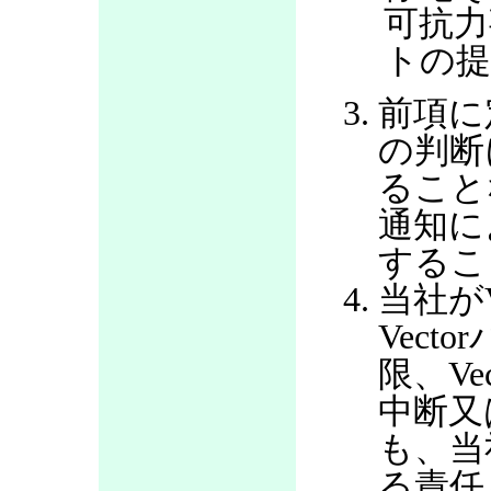
可抗力
トの提
前項に
の判断
ること
通知に
するこ
当社が
Vec
限、V
中断又
も、当
る責任