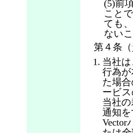
(5)
ことで
ても、
ない
第４条（
当社は
行為が
た場合
ービス
当社の
通知を
Vec
たは全