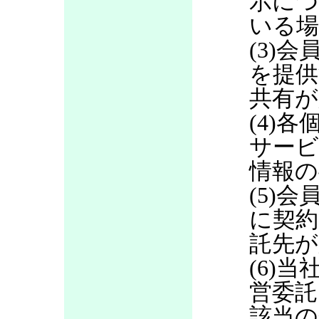
示につ
いる場
(3)
を提供
共有が
(4)
サービ
情報の
(5)
に契約
託先が
(6)当
営委託
該当の