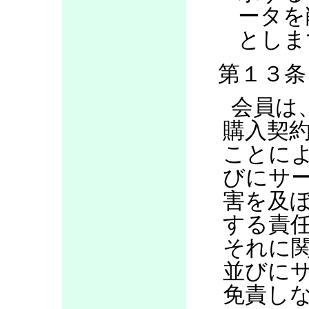
ータを
としま
第１３条
会員は
購入契
ことに
びにサ
害を及
する責
それに
並びに
免責し