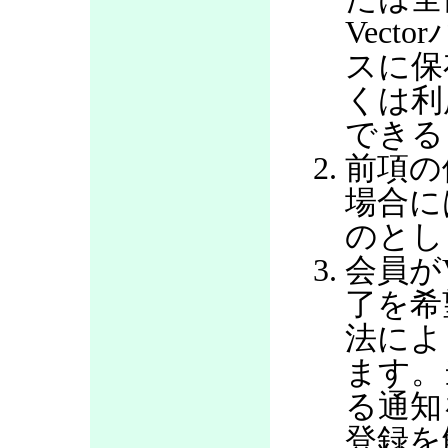
Vec
スに保
くは利
できる
前項の
場合に
のとし
会員が
了を希
法によ
ます。
る通知
登録を