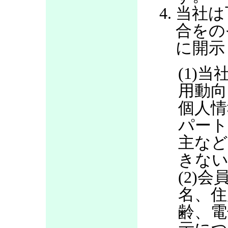
当社は
合をの
に開示
(1)当
用動向
個人情
パート
主など
きない
(2)
名、住
齢、電