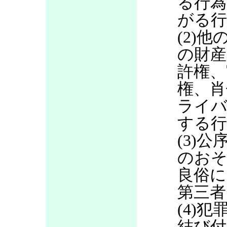
る行為
がる行
(2)
の財産
許権、
権、肖
ライバ
する行
(3)
のお
良俗に
第三者
(4)
結び