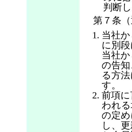
判断し
第７条（
当社か
に別段
当社か
の告知
る方法
す。
前項に
われる
の定め
し、更