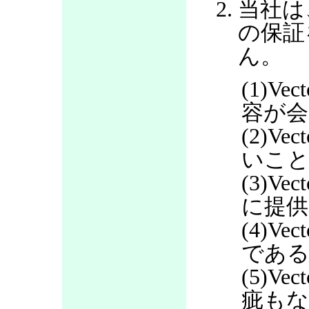
当社は
の保証
ん。
(1)V
容が会
(2)V
いこ
(3)V
に提
(4)V
であ
(5)V
疵も