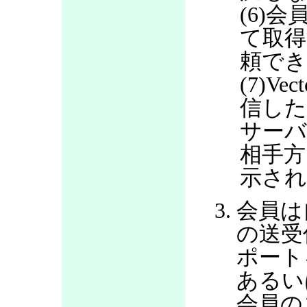
(6)会
て取得
頼で
(7)V
信した
サー
相手方
示さ
会員は
の送受
ポート
あるい
会員の