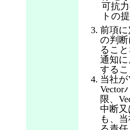
可抗力
トの提
前項に
の判断
ること
通知に
するこ
当社が
Vec
限、V
中断又
も、当
る責任