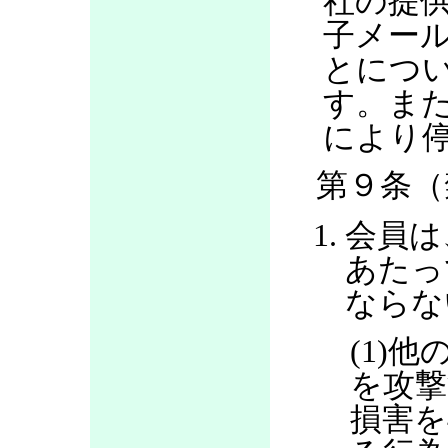
社の提
子メー
とにつ
す。ま
により
第９条（
会員は
あたっ
ならな
(1)
を攻撃
損害を