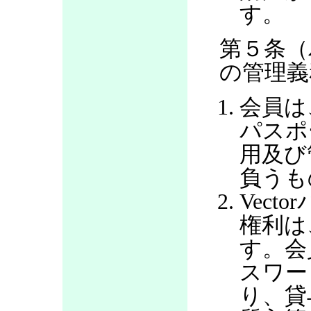
す。
第５条（
の管理義
会員は
パスポ
用及び
負うも
Vec
権利は
す。会
スワー
り、貸