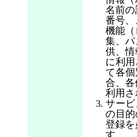
名前の
番号、
機能（
集、パ
供、情
に利用
て各個
合、各
利用さ
サービ
の目的
登録を
す。