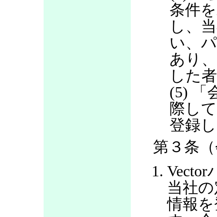
条件を
し、当
い、パ
あり
した
(5)
際して
登録し
第３条（
Vec
当社の
情報を