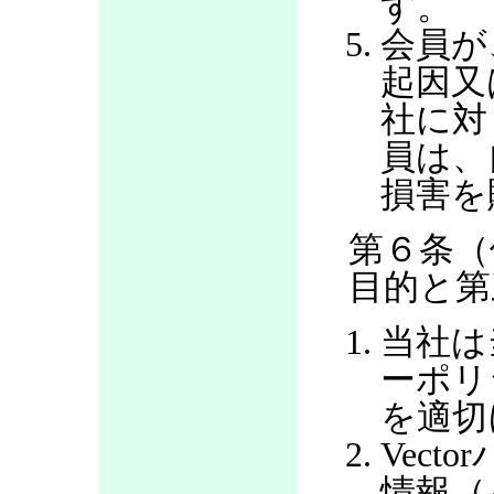
す。
会員が
起因又
社に対
員は、
損害を
第６条（
目的と第
当社は
ーポリ
を適切
Vec
情報（