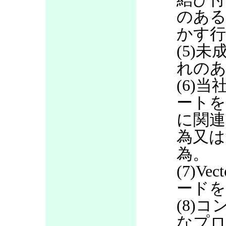
のある
かす行
(5)
れのあ
(6)当
ートを
に関連
為又は
為。
(7)V
ードを
(8)
なプロ