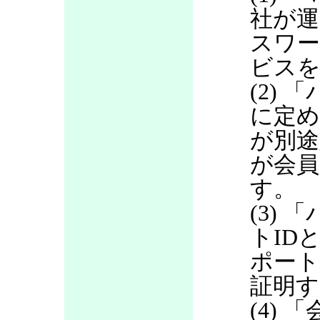
社が運
スワ
ビス
(2)
に定め
が別途
が会員
す。
(3)
トID
ポート
証明す
(4)