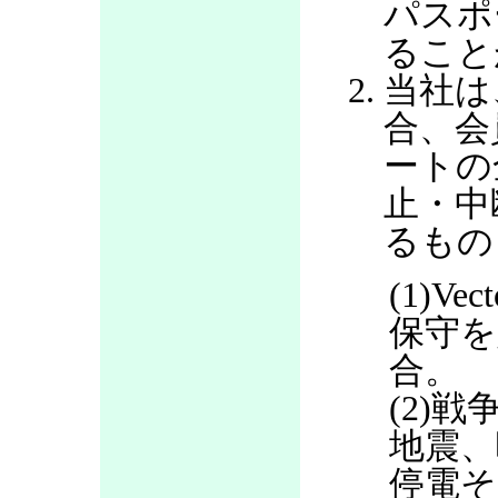
パスポ
ること
当社は
合、会
ートの
止・中
るもの
(1)V
保守を
合。
(2)
地震、
停電そ