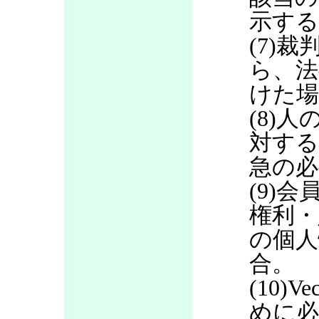
示する
(7)
ら、法
けた場
(8)
対する
急の必
(9)
権利・
の個人
合。
(10)
めに必