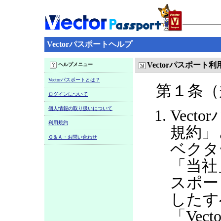
Vectorパスポートヘルプ
Vectorパスポート
ヘルプメニュー
Vectorパスポートとは？
第１条（
ログインについて
個人情報の取り扱いについて
Vect
利用規約
規約」
Ｑ＆Ａ・お問い合わせ
ベクタ
「当社
スポー
したす
「Ve