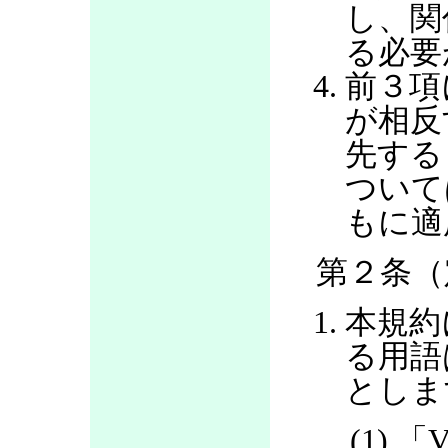
し、関
る必要
前３項
が相反
先する
ついて
もに適
第２条（
本規約
る用語
としま
(1) 