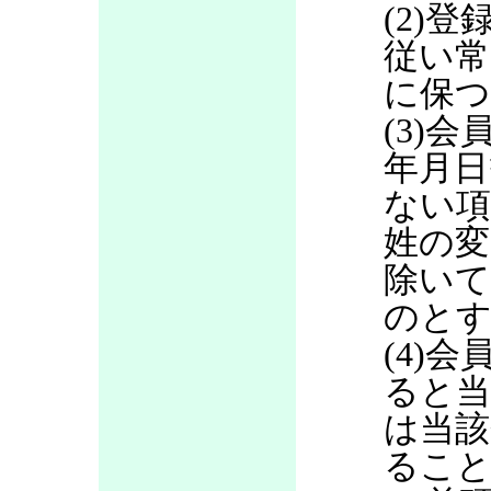
(2)
従い常
に保つ
(3)
年月日
ない項
姓の変
除いて
のと
(4)
ると当
は当該
るこ