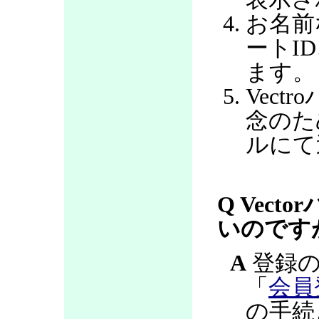
お名前
ートI
ます。
Vec
念のた
ルにて
Q Vec
いのです
A
登録の
「
会員
の手続