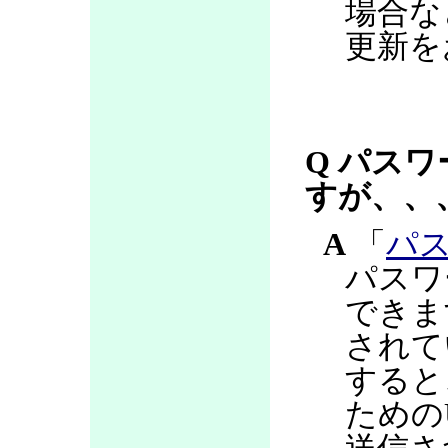
場合な
更新を
Q パス
すが、、
A
「
パ
パスワ
できま
されて
すると
ための