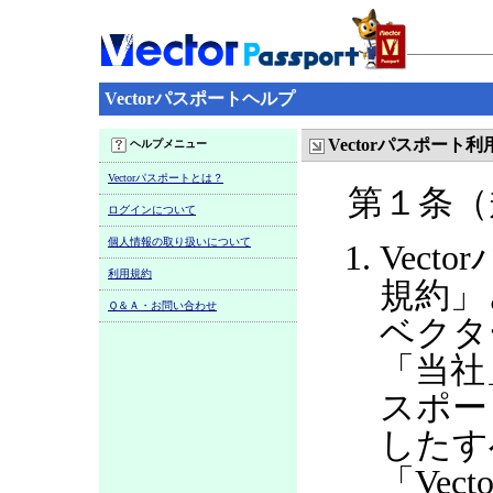
Vectorパスポートヘルプ
Vectorパスポート
ヘルプメニュー
Vectorパスポートとは？
第１条（
ログインについて
個人情報の取り扱いについて
Vect
利用規約
規約」
Ｑ＆Ａ・お問い合わせ
ベクタ
「当社
スポー
したす
「Ve