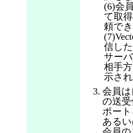
(6)会
て取得
頼で
(7)V
信した
サー
相手方
示さ
会員は
の送受
ポート
あるい
会員の