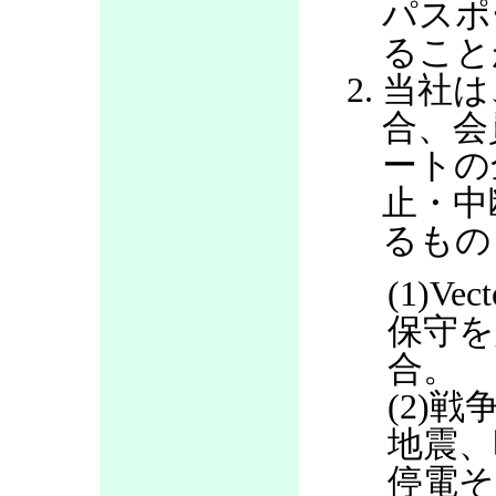
パスポ
ること
当社は
合、会
ートの
止・中
るもの
(1)V
保守を
合。
(2)
地震、
停電そ