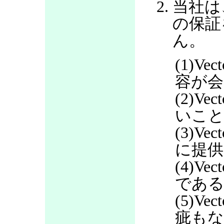
当社は
の保証
ん。
(1)V
容が会
(2)V
いこ
(3)V
に提
(4)V
であ
(5)V
疵も