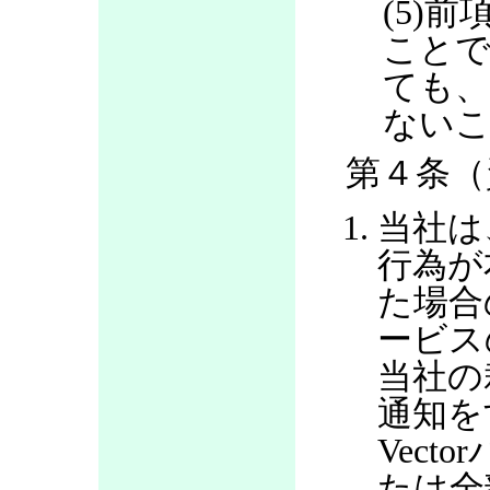
(5)
ことで
ても、
ない
第４条（
当社は
行為が
た場合
ービス
当社の
通知を
Vec
たは全