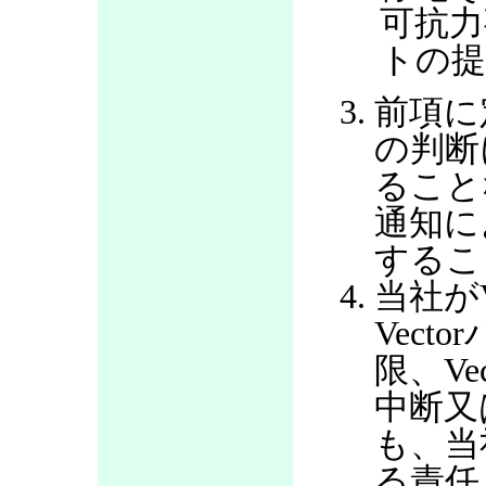
可抗力
トの提
前項に
の判断
ること
通知に
するこ
当社が
Vec
限、V
中断又
も、当
る責任