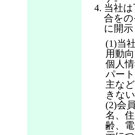
当社は
合をの
に開示
(1)当
用動向
個人情
パート
主など
きない
(2)
名、住
齢、電