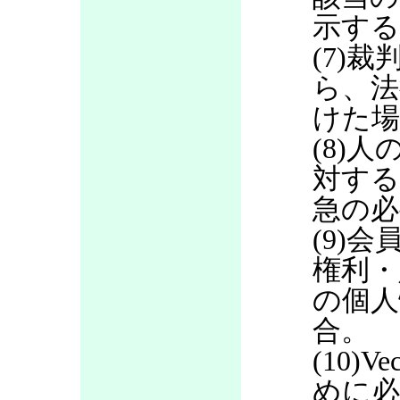
示する
(7)
ら、法
けた場
(8)
対する
急の必
(9)
権利・
の個人
合。
(10)
めに必