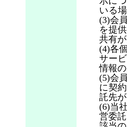
示につ
いる場
(3)
を提供
共有が
(4)
サービ
情報の
(5)
に契約
託先が
(6)当
営委託
該当の