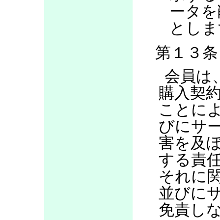
ータを
としま
第１３条
会員は
購入契
ことに
びにサ
害を及
する責
それに
並びに
免責し