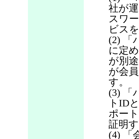
社が運
スワ
ビス
(2)
に定め
が別途
が会員
す。
(3)
トID
ポート
証明す
(4)