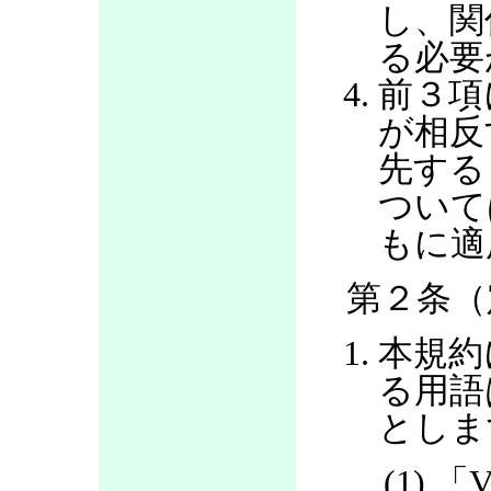
し、関
る必要
前３項
が相反
先する
ついて
もに適
第２条（
本規約
る用語
としま
(1) 