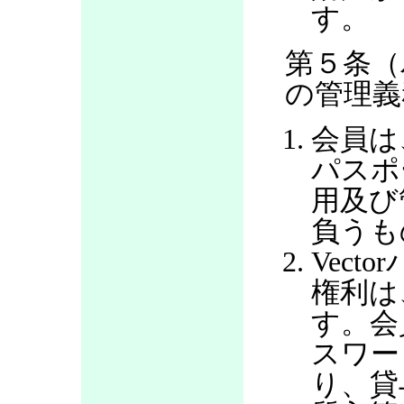
す。
第５条（
の管理義
会員は
パスポ
用及び
負うも
Vec
権利は
す。会
スワー
り、貸