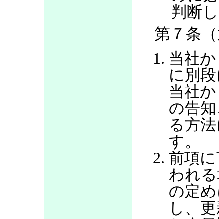
判断し
第７条（
当社か
に別段
当社か
の告知
る方法
す。
前項に
われる
の定め
し、更