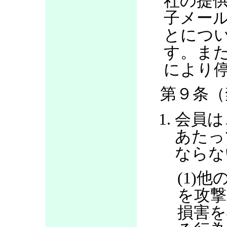
社の提
子メー
とにつ
す。ま
により
第９条（
会員は
あたっ
ならな
(1)
を攻撃
損害を