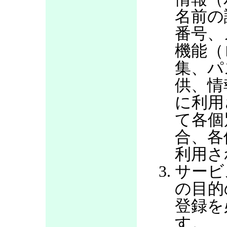
名前の
番号、
機能（
集、パ
供、情
に利用
て各個
合、各
利用さ
サービ
の目的
登録を
す。