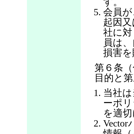
す。
会員が
起因又
社に対
員は、
損害を
第６条（
目的と第
当社は
ーポリ
を適切
Vec
情報（