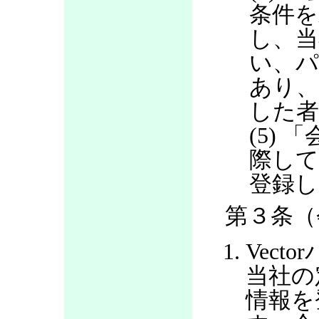
条件を
し、当
い、パ
あり
した
(5)
際して
登録し
第３条（
Vec
当社の
情報を