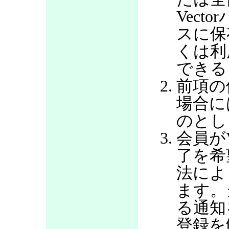
Vec
スに保
くは利
できる
前項の
場合に
のとし
会員が
了を希
法によ
ます。
る通知
登録を