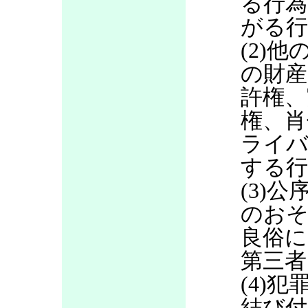
る行為
がる行
(2)
の財産
許権、
権、肖
ライバ
する行
(3)
のお
良俗に
第三者
(4)
結び