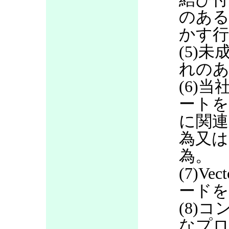
のある
かす行
(5)
れのあ
(6)当
ートを
に関連
為又は
為。
(7)V
ードを
(8)
なプロ