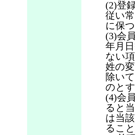
(2)
従い常
に保つ
(3)
年月日
ない項
姓の変
除いて
のと
(4)
ると当
は当該
るこ