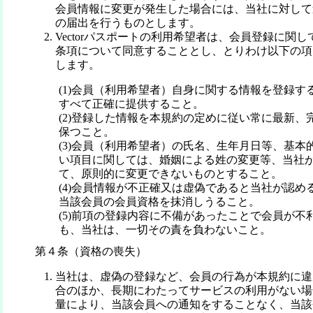
会員情報に変更が発生した場合には、当社に対して
の届出を行うものとします。
Vectorパスポートの利用希望者は、会員登録に関
条項について同意することとし、とりわけ以下の項
します。
(1)会員（利用希望者）自身に関する情報を登録す
すべて正確に提供すること。
(2)登録した情報を本規約の定めに従い常に最新、
保つこと。
(3)会員（利用希望者）の氏名、生年月日等、基本
い項目に関しては、婚姻による姓の変更等、当社
て、原則的に変更できないものとすること。
(4)会員情報が不正確又は虚偽であると当社が認め
当該会員の会員資格を抹消しうること。
(5)前項の登録内容に不備があったことで会員が不
も、当社は、一切その責を負わないこと。
第４条（資格の喪失）
当社は、虚偽の登録など、会員の行為が本規約に違
合のほか、長期にわたってサービスの利用がない場
量により、当該会員への通知をすることなく、当該会員