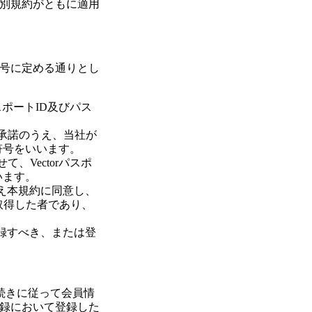
別規約がともに適用
号に定める通りとし
パスポートID及びパス
を承諾のうえ、当社が
符号をいいます。
て、Vectorパスポ
います。
うえ本規約に同意し、
取得した者であり、
登録すべき、または登
手続きに従って会員情
録において登録した