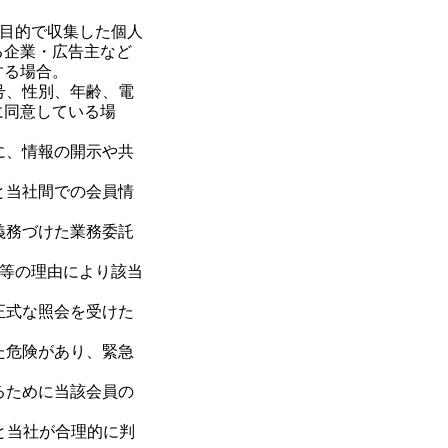
する目的で収集した個人
る企業・広告主など
する場合。
号、性別、年齢、電
に同意している場
に、情報の開示や共
と当社間での会員情
義務づけた業務委託
譲渡等の理由により該当
正式な照会を受けた
た危険があり、緊急
るために当該会員の
あると当社が合理的に判