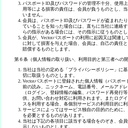
パスポートID及びパスワードの管理不十分、使用
用等による損害の責任は、会員が負うものとし、当
いません。
会員は、パスポートID及びパスワードが盗まれた
ていることを知った場合には、直ちに当社に連絡す
らの指示がある場合には、その指示に従うものとし
会員が、Vectorパスポートの利用に起因又は関連
に対して損害を与えた場合、会員は、自己の責任と
賠償するものとします。
第６条（個人情報の取り扱い、利用目的と第三者への
当社は当社の定める「プライバシーポリシー」に基
切に取扱うものとします。
Vectorパスポートに登録された個人情報（パスポー
前の読み、ニックネーム、電話番号、メールアドレ
（ログイン、登録情報の編集、パスワード再発行等
供、お問い合わせ対応に利用されます。またログイ
スを利用する場合、各個別サービスの利用目的に利
サービスによってはサービス独自の目的のために、
を必要とするものがあります。
当社は下記の各項目に該当する場合をのぞき、会員
示しないものとします。