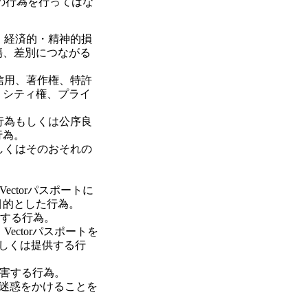
下の行為を行ってはな
、経済的・精神的損
傷、差別につながる
信用、著作権、特許
リシティ権、プライ
行為もしくは公序良
行為。
しくはそのおそれの
ectorパスポートに
目的とした行為。
利用する行為。
ectorパスポートを
もしくは提供する行
を妨害する行為。
に迷惑をかけることを