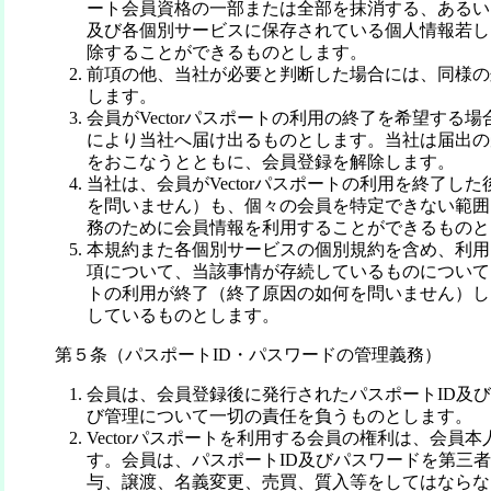
ート会員資格の一部または全部を抹消する、あるいはV
及び各個別サービスに保存されている個人情報若し
除することができるものとします。
前項の他、当社が必要と判断した場合には、同様の
します。
会員がVectorパスポートの利用の終了を希望する
により当社へ届け出るものとします。当社は届出の
をおこなうとともに、会員登録を解除します。
当社は、会員がVectorパスポートの利用を終了し
を問いません）も、個々の会員を特定できない範囲
務のために会員情報を利用することができるものと
本規約また各個別サービスの個別規約を含め、利用
項について、当該事情が存続しているものについては、
トの利用が終了（終了原因の如何を問いません）し
しているものとします。
第５条（パスポートID・パスワードの管理義務）
会員は、会員登録後に発行されたパスポートID及
び管理について一切の責任を負うものとします。
Vectorパスポートを利用する会員の権利は、会員
す。会員は、パスポートID及びパスワードを第三
与、譲渡、名義変更、売買、質入等をしてはならな