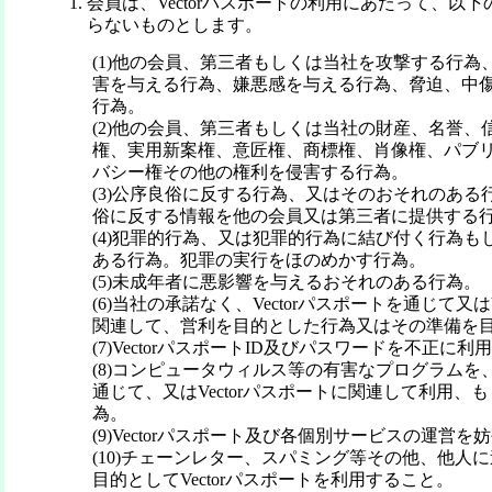
会員は、Vectorパスポートの利用にあたって、以
らないものとします。
(1)他の会員、第三者もしくは当社を攻撃する行為
害を与える行為、嫌悪感を与える行為、脅迫、中
行為。
(2)他の会員、第三者もしくは当社の財産、名誉、
権、実用新案権、意匠権、商標権、肖像権、パブ
バシー権その他の権利を侵害する行為。
(3)公序良俗に反する行為、又はそのおそれのある
俗に反する情報を他の会員又は第三者に提供する
(4)犯罪的行為、又は犯罪的行為に結び付く行為も
ある行為。犯罪の実行をほのめかす行為。
(5)未成年者に悪影響を与えるおそれのある行為。
(6)当社の承諾なく、Vectorパスポートを通じて又はV
関連して、営利を目的とした行為又はその準備を
(7)VectorパスポートID及びパスワードを不正に
(8)コンピュータウィルス等の有害なプログラムを、V
通じて、又はVectorパスポートに関連して利用、
為。
(9)Vectorパスポート及び各個別サービスの運営
(10)チェーンレター、スパミング等その他、他人
目的としてVectorパスポートを利用すること。