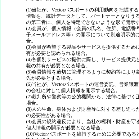
(1)当社が、Vectorパスポートの利用動向を把握
情報を、統計データとして、パートナーとなりう
の第三者に、個人を特定できないような形で開示
(2)会員が、個人情報（会員の氏名、住所、電話番
子メールアドレス等）の開示について別途明示的
合。
(3)会員が希望する製品やサービスを提供するため
有が必要と認められる場合。
(4)各個別サービスの提供に際し、サービス提供元
報の共有が必要となる場合。
(5)会員情報を適切に管理するように契約等により
先が必要とする場合。
(6)当社が、Vectorパスポートの運営委託、営業
の会社に対して個人情報を開示する場合。
(7)裁判所や警察等の公的機関から、法律に基づく
場合。
(8)人の生命、身体および財産等に対する差し迫っ
の必要性がある場合。
(9)会員の規約違反により、当社の権利・財産を守
個人情報の開示が必要となる場合。
(10)Vectorパスポートを維持するために必要で