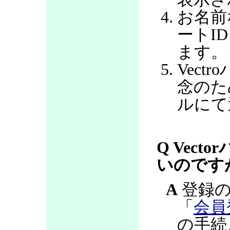
お名前
ートI
ます。
Vec
念のた
ルにて
Q Vec
いのです
A
登録の
「
会員
の手続