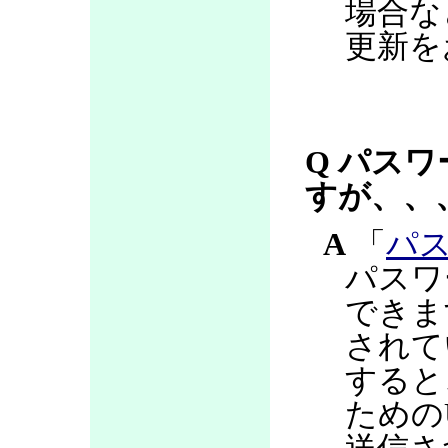
場合な
更新を
Q パス
すが、、
A
「
パ
パスワ
できま
されて
すると
ための