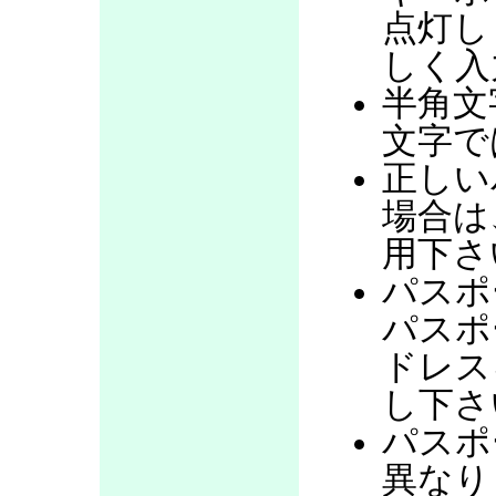
点灯し
しく入
半角文
文字で
正しい
場合は
用下さ
パスポ
パスポ
ドレス
し下さ
パスポ
異なり