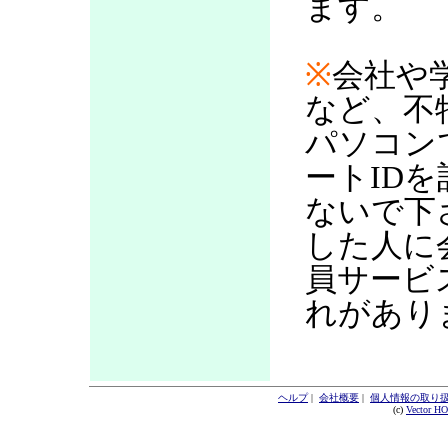
ます。
※
会社や
など、不
パソコン
ートID
ないで下
した人に
員サービ
れがあり
ヘルプ
|
会社概要
|
個人情報の取り
(c)
Vector H