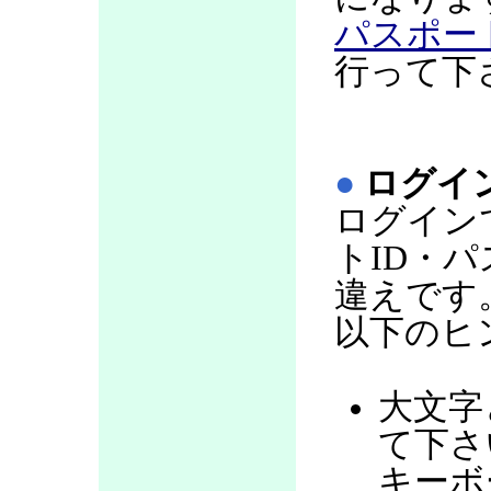
パスポー
行って下
●
ログイ
ログイン
トID・
違えです
以下のヒ
大文字
て下さい
キーボ