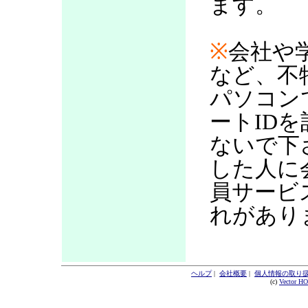
ます。
※
会社や
など、不
パソコン
ートID
ないで下
した人に
員サービ
れがあり
ヘルプ
|
会社概要
|
個人情報の取り
(c)
Vector H