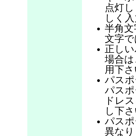
点灯し
しく入
半角文
文字で
正しい
場合は
用下さ
パスポ
パスポ
ドレス
し下さ
パスポ
異なり