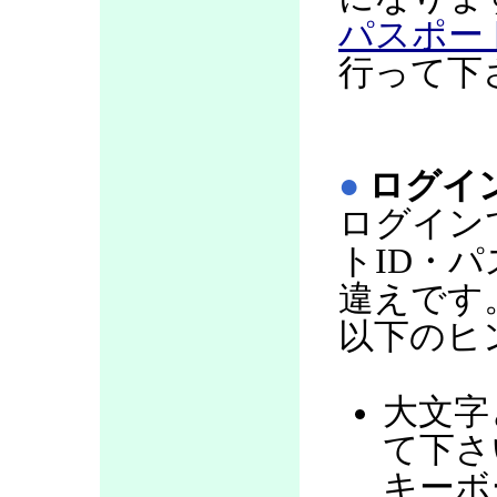
パスポー
行って下
●
ログイ
ログイン
トID・
違えです
以下のヒ
大文字
て下さい
キーボ