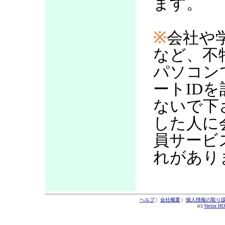
ます。
※
会社や
など、不
パソコン
ートID
ないで下
した人に
員サービ
れがあり
ヘルプ
|
会社概要
|
個人情報の取り
(c)
Vector H