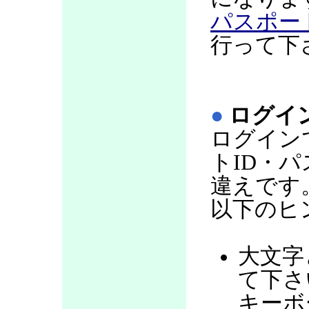
パスポー
行って下
●
ログイ
ログイン
トID・
違えです
以下のヒ
大文字
て下さい
キーボ