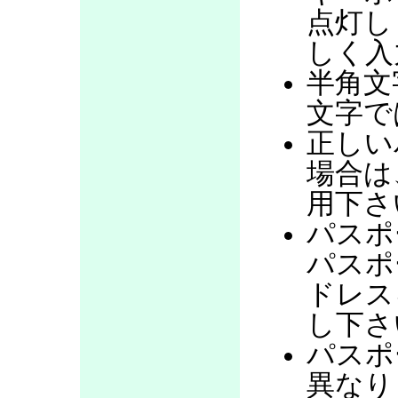
点灯し
しく入
半角文
文字で
正しい
場合は
用下さ
パスポ
パスポ
ドレス
し下さ
パスポ
異なり