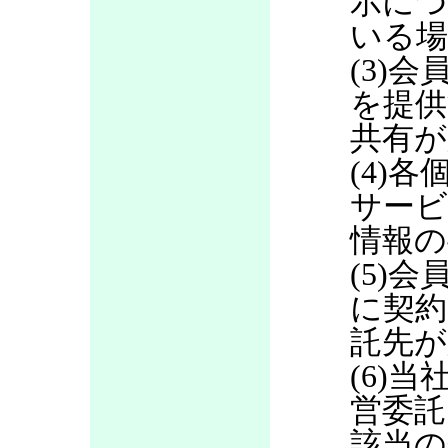
示につ
いる場
(3)
を提供
共有が
(4)
サービ
情報の
(5)
に契約
託先が
(6)当
営委託
該当の