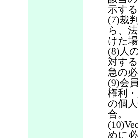
示する
(7)
ら、法
けた場
(8)
対する
急の必
(9)
権利・
の個人
合。
(10)
めに必