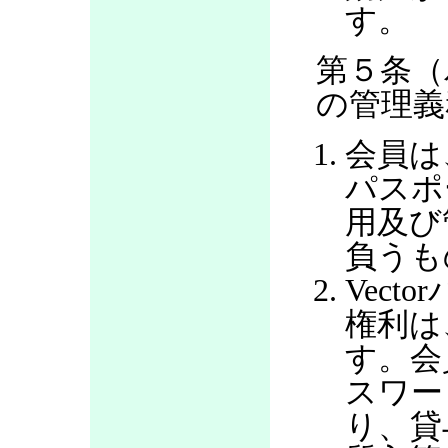
す。
第５条（
の管理義
会員は
パスポ
用及び
負うも
Vec
権利は
す。会
スワー
り、貸