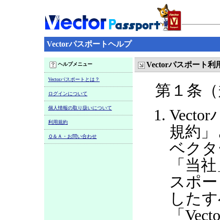
Vectorパスポートヘルプ
Vectorパスポート
ヘルプメニュー
Vectorパスポートとは？
第１条（
ログインについて
個人情報の取り扱いについて
Vect
利用規約
規約」
Ｑ＆Ａ・お問い合わせ
ベクタ
「当社
スポー
したす
「Ve