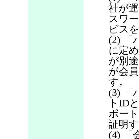
社が運
スワ
ビス
(2)
に定め
が別途
が会員
す。
(3)
トID
ポート
証明す
(4)