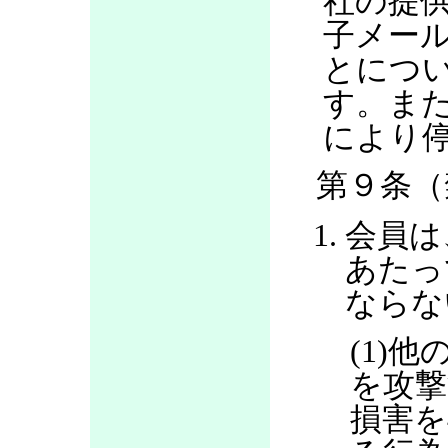
社の提
子メー
とにつ
す。ま
により
第９条（
会員は
あたっ
ならな
(1)
を攻撃
損害を