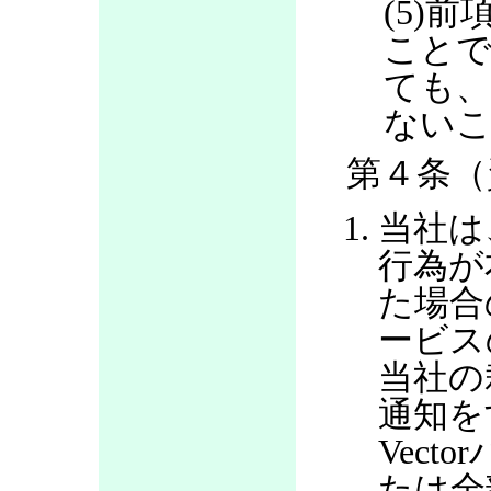
(5)
ことで
ても、
ない
第４条（
当社は
行為が
た場合
ービス
当社の
通知を
Vec
たは全