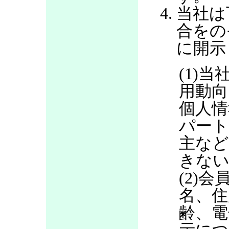
当社は
合をの
に開示
(1)当
用動向
個人情
パート
主など
きない
(2)
名、住
齢、電