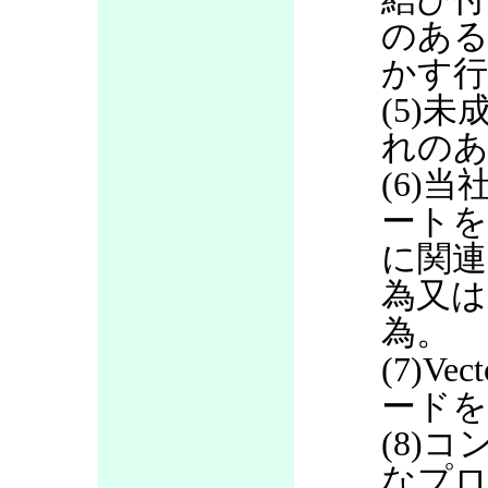
のある
かす行
(5)
れのあ
(6)当
ートを
に関連
為又は
為。
(7)V
ードを
(8)
なプロ