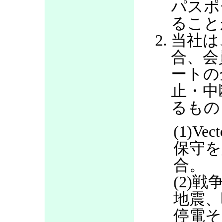
パスポ
ること
当社は
合、会
ートの
止・中
るもの
(1)V
保守を
合。
(2)
地震、
停電そ