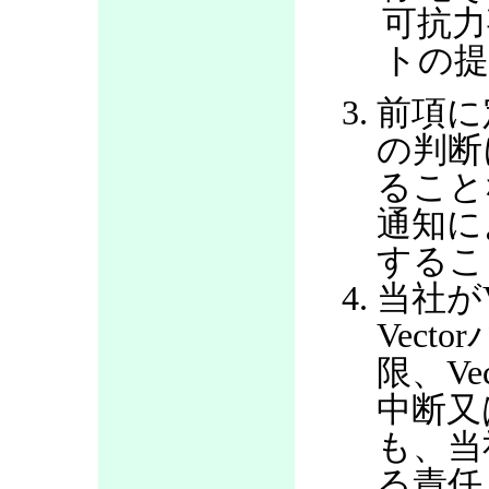
可抗力
トの提
前項に
の判断
ること
通知に
するこ
当社が
Vec
限、V
中断又
も、当
る責任