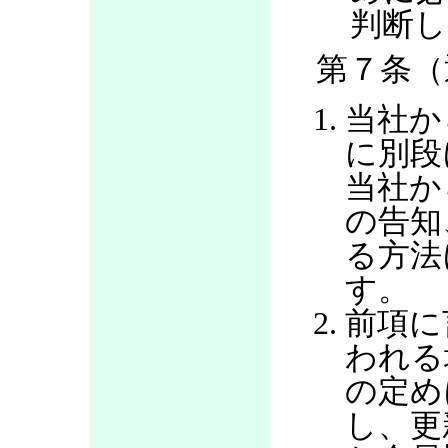
判断し
第７条（
当社か
に別段
当社か
の告知
る方法
す。
前項に
われる
の定め
し、更