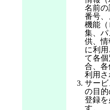
名前の
番号、
機能（
集、パ
供、情
に利用
て各個
合、各
利用さ
サービ
の目的
登録を
す。