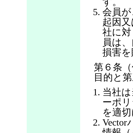
す。
会員が
起因又
社に対
員は、
損害を
第６条（
目的と第
当社は
ーポリ
を適切
Vec
情報（