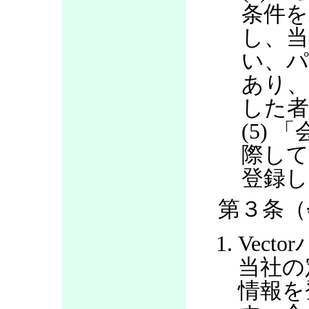
条件を
し、当
い、パ
あり
した
(5)
際して
登録し
第３条（
Vec
当社の
情報を