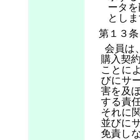
ータを
としま
第１３条
会員は
購入契
ことに
びにサ
害を及
する責
それに
並びに
免責し