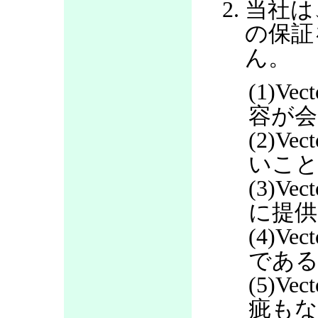
当社は
の保証
ん。
(1)V
容が会
(2)V
いこ
(3)V
に提
(4)V
であ
(5)V
疵も