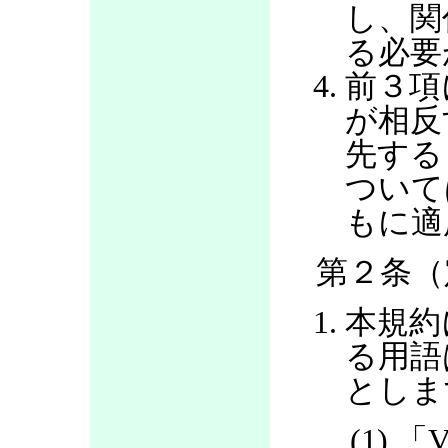
し、関
る必要
前３項
が相反
先する
ついて
もに適
第２条（
本規約
る用語
としま
(1) 