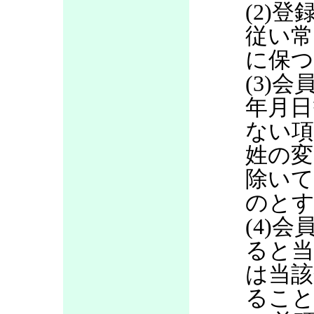
(2)
従い常
に保つ
(3)
年月日
ない項
姓の変
除いて
のと
(4)
ると当
は当該
るこ