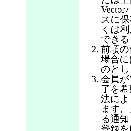
Vec
スに保
くは利
できる
前項の
場合に
のとし
会員が
了を希
法によ
ます。
る通知
登録を