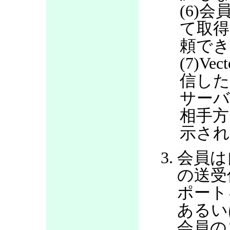
(6)会
て取得
頼で
(7)V
信した
サー
相手方
示さ
会員は
の送受
ポート
あるい
会員の