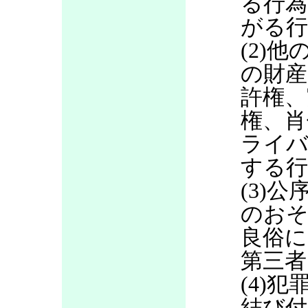
る行為
がる行
(2)
の財産
許権、
権、肖
ライバ
する行
(3)
のお
良俗に
第三者
(4)
結び